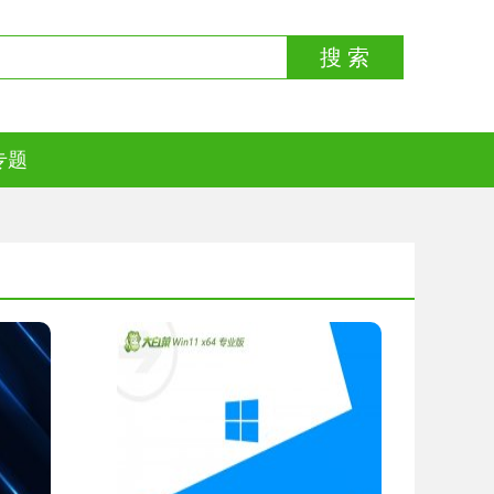
搜 索
专题