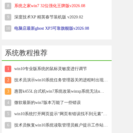
8
系统之家win7 32位强化王牌版v2026.08
9
深度技术XP 精英春节装机版 v2020.02
10
电脑店最新ghost XP3可靠旗舰版v2026.08
系统教程推荐
1
win10专业版系统的鼠标灵敏度进行调节
2
技术员演示win10系统任务管理器关闭进程时出现未响应的方法
3
惠普k455L台式机win7系统改装winxp系统无法u盘启动
4
微软最新的win7版本万能了一些错误
5
win10系统打开网页提示“网页有错误找不到元素”的技巧介绍
6
技术员恢复win10系统读取管理员账户提示工作站服务没有启动”的方案