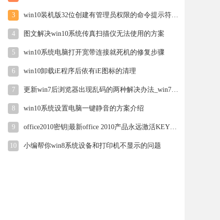
3
win10装机版32位创建有管理员权限的命令提示符技巧
4
图文解决win10系统传真扫描仪无法使用的方案
5
win10系统电脑打开宽带连接就死机的修复步骤
6
win10卸载iE程序后依有iE图标的清理
7
更新win7后浏览器出现乱码的两种解决办法_win7下载官网
8
win10系统设置电脑一键静音的方案介绍
9
office2010密钥|最新office 2010产品永远激活KEY密钥
10
小编帮你win8系统设备和打印机不显示的问题