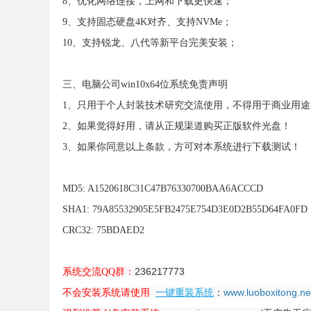
8、优化网络连接，上网和下载更快速；
9、支持固态硬盘4K对齐、支持NVMe；
10、支持锐龙、八代等新平台完美安装；
三、电脑公司win10x64位系统免责声明
1、只用于个人封装技术研究交流使用，不得用于商业用途
2、如果觉得好用，请从正规渠道购买正版软件光盘！
3、如果你同意以上条款，方可对本系统进行下载测试！
MD5: A1520618C31C47B76330700BAA6ACCCD
SHA1: 79A85532905E5FB2475E754D3E0D2B55D64FA0FD
CRC32: 75BDAED2
236217773
系统交流QQ群：
：
www.luoboxitong.ne
不会安装系统请使用
一键重装系统